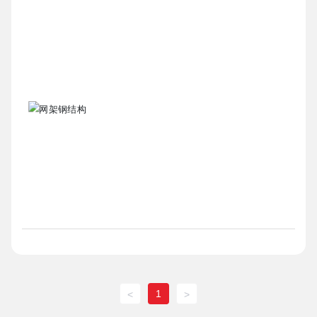
1
<
>