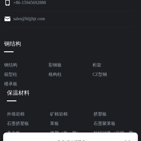
+86-15945692888
sales@hljjhjt.com
钢结构
钢结构
彩钢板
桁架
箱型柱
格构柱
CZ型钢
楼承板
保温材料
外墙岩棉
矿棉岩棉
挤塑板
石墨挤塑板
苯板
石墨聚苯板
真金板
橡塑（板、管）
粘结砂浆（岩棉、苯