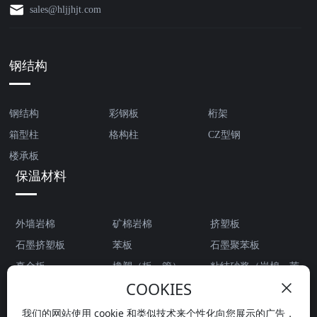
sales@hljjhjt.com
钢结构
钢结构
彩钢板
桁架
箱型柱
格构柱
CZ型钢
楼承板
保温材料
外墙岩棉
矿棉岩棉
挤塑板
石墨挤塑板
苯板
石墨聚苯板
真金板
橡塑（板、管）
粘结砂浆（岩棉、苯
COOKIES
板）
我们的网站使用 cookie 和类似技术来个性化向您展示的广告，