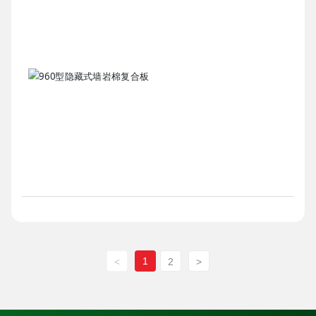
1
<
2
>