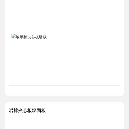
岩棉夹芯板墙面板